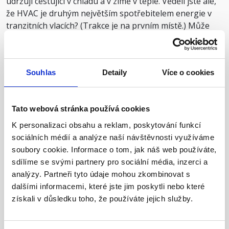
udržují cestující v chladu a v zimě v teple. Věděli jste ale,
že HVAC je druhým největším spotřebitelem energie v
tranzitních vlacích? (Trakce je na prvním místě.) Může
představovat 15-20 % energie spotřebované v dálkových
vlacích a 40 % v regionálních vlacích.
Abychom tento problém vyřešili, zapojili se moji
Souhlas
Detaily
Více o cookies
kolegové Kevin Knetsch a Matthew Maikel Heeland do
studie s Markusem Kordelem z Německého centra pro
letectví a kosmonautiku (DLR). Zvláštní pozornost v
Tato webová stránka používá cookies
jejich studii věnují odpadnímu teplu a možnostem jeho
K personalizaci obsahu a reklam, poskytování funkcí
využití namísto tradičních zdrojů energie. Společně
sociálních médií a analýze naší návštěvnosti využíváme
analyzovali způsoby, jak snížit spotřebu energie na
soubory cookie. Informace o tom, jak náš web používáte,
vytápění, větrání a klimatizaci při zachování komfortu
sdílíme se svými partnery pro sociální média, inzerci a
cestujících.
analýzy. Partneři tyto údaje mohou zkombinovat s
dalšími informacemi, které jste jim poskytli nebo které
Analýza odpadního tepla souvisí s projektem EU
získali v důsledku toho, že používáte jejich služby.
FCH2RAIL, jehož cílem je zvýšit dojezd autonomních
vlaků prostřednictvím úsilí o zlepšení energetické
účinnosti. Tým představí své výsledky na 4.