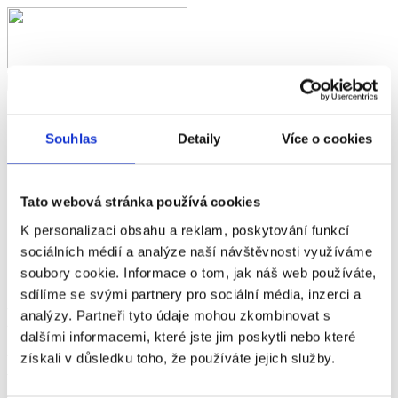
Domů
Nabídka práce
Souhlas
Detaily
Více o cookies
O nás
Benefity
Novinky
Kontakty
Tato webová stránka používá cookies
K personalizaci obsahu a reklam, poskytování funkcí
Wabtec Nýřany
sociálních médií a analýze naší návštěvnosti využíváme
Novinky
soubory cookie. Informace o tom, jak náš web používáte,
Den zdraví ve Wabtec Nýřany
sdílíme se svými partnery pro sociální média, inzerci a
Den zdraví ve Wabtec Nýřany
analýzy. Partneři tyto údaje mohou zkombinovat s
dalšími informacemi, které jste jim poskytli nebo které
získali v důsledku toho, že používáte jejich služby.
V rámci našeho dlouhodobého závazku k bezpečnosti a zdraví jsme
v Nýřanech uspořádali
Den zdraví
pro zaměstnance a jejich rodiny.
Akce nabídla kombinaci odborné prevence, praktických ukázek i