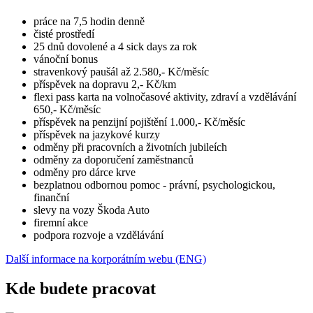
práce na 7,5 hodin denně
čisté prostředí
25 dnů dovolené a 4 sick days za rok
vánoční bonus
stravenkový paušál až 2.580,- Kč/měsíc
příspěvek na dopravu 2,- Kč/km
flexi pass karta na volnočasové aktivity, zdraví a vzdělávání
650,- Kč/měsíc
příspěvek na penzijní pojištění 1.000,- Kč/měsíc
příspěvek na jazykové kurzy
odměny při pracovních a životních jubileích
odměny za doporučení zaměstnanců
odměny pro dárce krve
bezplatnou odbornou pomoc - právní, psychologickou,
finanční
slevy na vozy Škoda Auto
firemní akce
podpora rozvoje a vzdělávání
Další informace na korporátním webu (ENG)
Kde budete pracovat