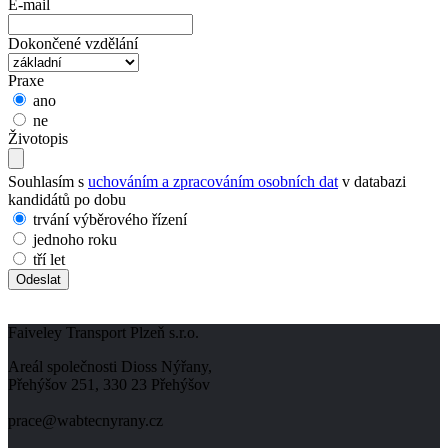
E-mail
Dokončené vzdělání
Praxe
ano
ne
Životopis
Souhlasím s
uchováním a zpracováním osobních dat
v databazi
kandidátů po dobu
trvání výběrového řízení
jednoho roku
tří let
Faiveley Transport Plzeň s.r.o.
Areál společnosti Dioss Nýřany,
Přehýšov 251, 330 23 Přehýšov
prace@wabtecnyrany.cz