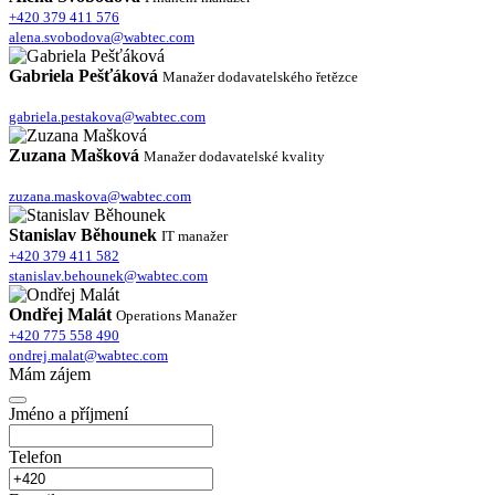
+420 379 411 576
alena.svobodova@wabtec.com
Gabriela Pešťáková
Manažer dodavatelského řetězce
gabriela.pestakova@wabtec.com
Zuzana Mašková
Manažer dodavatelské kvality
zuzana.maskova@wabtec.com
Stanislav Běhounek
IT manažer
+420 379 411 582
stanislav.behounek@wabtec.com
Ondřej Malát
Operations Manažer
+420 775 558 490
ondrej.malat@wabtec.com
Mám zájem
Jméno a příjmení
Telefon