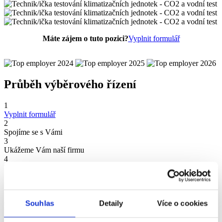
Máte zájem o tuto pozici?
Vyplnit formulář
Průběh výběrového řízení
1
Vyplnit formulář
2
Spojíme se s Vámi
3
Ukážeme Vám naší firmu
4
Dostanete konkrétní nabídku
5
Vítáme Vás ve Wabtec!
Souhlas
Detaily
Více o cookies
Nejčastější otázky