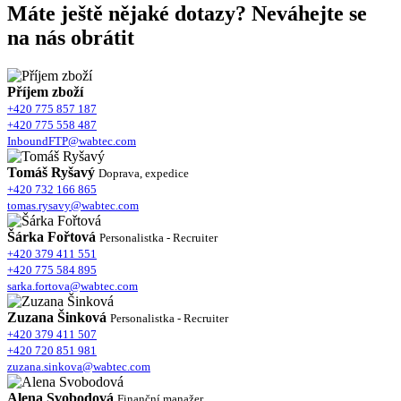
Máte ještě nějaké dotazy? Neváhejte se
na nás obrátit
Příjem zboží
+420 775 857 187
+420 775 558 487
InboundFTP@wabtec.com
Tomáš Ryšavý
Doprava, expedice
+420 732 166 865
tomas.rysavy@wabtec.com
Šárka Fořtová
Personalistka - Recruiter
+420 379 411 551
+420 775 584 895
sarka.fortova@wabtec.com
Zuzana Šinková
Personalistka - Recruiter
+420 379 411 507
+420 720 851 981
zuzana.sinkova@wabtec.com
Alena Svobodová
Finanční manažer