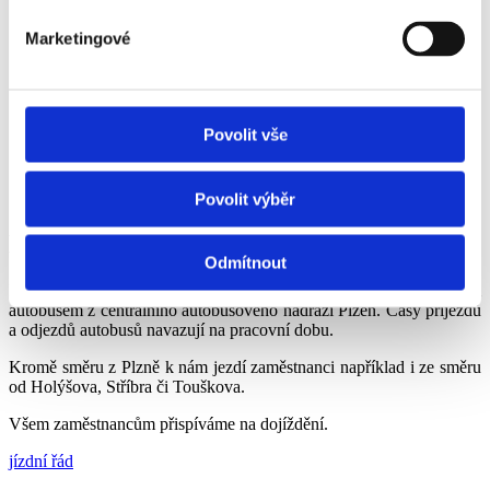
Jak se dostanete do práce
Marketingové
Povolit vše
Povolit výběr
Doprava
Odmítnout
Do našeho výrobního areálu se dostanete autem nebo linkovým
autobusem z centrálního autobusového nádraží Plzeň. Časy příjezdů
a odjezdů autobusů navazují na pracovní dobu.
Kromě směru z Plzně k nám jezdí zaměstnanci například i ze směru
od Holýšova, Stříbra či Touškova.
Všem zaměstnancům přispíváme na dojíždění.
jízdní řád